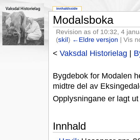
innhaldsside
Modalsboka
Revision as of 10:32, 4 jan
(
skil
)
←Eldre versjon
| Vis n
<
Vaksdal Historielag
|
B
Bygdebok for Modalen her
midtre del av Eksingedal
Opplysningane er lagt 
Innhald