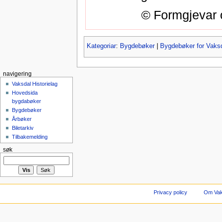
© Formgjevar o
Kategoriar
:
Bygdebøker
|
Bygdebøker for Vaks
navigering
Vaksdal Historielag
Hovedsida
bygdabøker
Bygdebøker
Årbøker
Biletarkiv
Tilbakemelding
søk
Privacy policy
Om Vaks