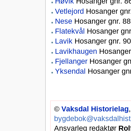
Høvik
Hosanger gnr. 86,
Vetlejord
Hosanger gnr. 
Nese
Hosanger gnr. 88 
Flatekvål
Hosanger gnr.
Lavik
Hosanger gnr. 90,
Lavikhaugen
Hosanger g
Fjellanger
Hosanger gnr
Yksendal
Hosanger gnr.
©
Vaksdal Historielag
bygdebok@vaksdalhisto
Ansvarleg redaktør
Rol