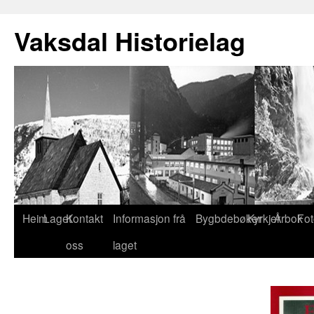
Vaksdal Historielag
Heim
Laget
Kontakt
Informasjon frå
Bygbdebøker
Kyrkjer
Årbok
Fot
oss
laget