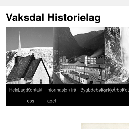
Vaksdal Historielag
Heim
Laget
Kontakt
Informasjon frå
Bygbdebøker
Kyrkjer
Årbok
Fot
oss
laget