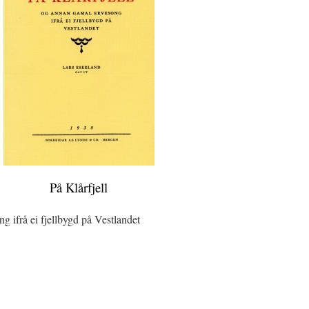
På Klårfjell
g ifrå ei fjellbygd på Vestlandet