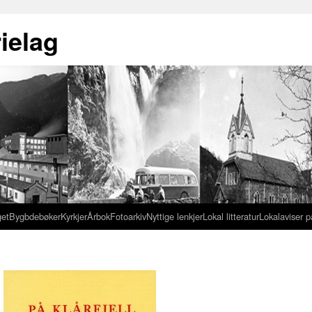
ielag
get
Bygbdebøker
Kyrkjer
Årbok
Fotoarkiv
Nyttige lenkjer
Lokal litteratur
Lokalaviser p