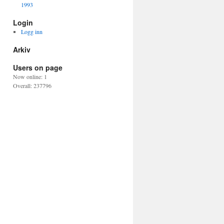
1993
Login
Logg inn
Arkiv
Users on page
Now online: 1
Overall: 237796