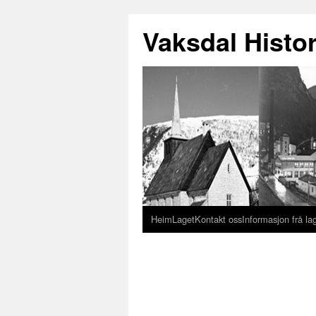
Vaksdal Histor
Heim
Laget
Kontakt oss
Informasjon frå la