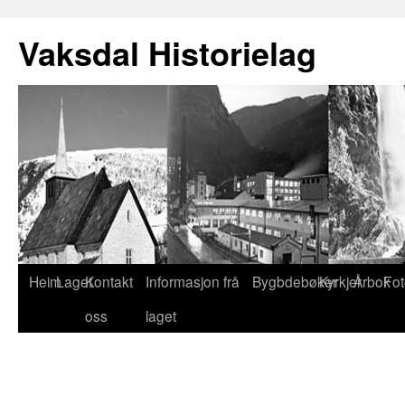
Vaksdal Historielag
Heim
Laget
Kontakt
Informasjon frå
Bygbdebøker
Kyrkjer
Årbok
Fot
oss
laget