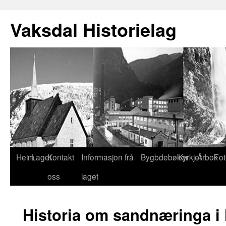
Vaksdal Historielag
Heim
Laget
Kontakt
Informasjon frå
Bygbdebøker
Kyrkjer
Årbok
Fot
oss
laget
Historia om sandnæringa i