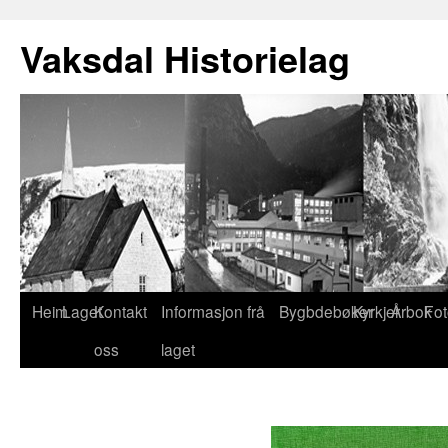
Vaksdal Historielag
Heim
Laget
Kontakt
Informasjon frå
Bygbdebøker
Kyrkjer
Årbok
Fot
oss
laget